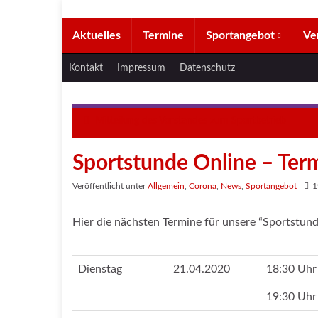
Aktuelles
Termine
Sportangebot
Ve
Kontakt
Impressum
Datenschutz
Mitteilung des Vorstandes zum Sportbetrieb
Sportstunde Online – Term
Veröffentlicht unter
Allgemein
,
Corona
,
News
,
Sportangebot
1
Hier die nächsten Termine für unsere “Sportstund
Dienstag
21.04.2020
18:30 Uhr
19:30 Uhr