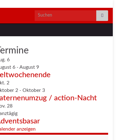
Search for:
Termine
ug.
6
ugust 6
-
August 9
eltwochenende
kt.
2
ktober 2
-
Oktober 3
aternenumzug / action-Nacht
ov.
28
anztägig
dventsbasar
alender anzeigen