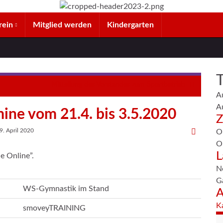
rein
Mitglied werden
Kindergarten
Mitteilung des Vorstandes zum Sportbetrieb
A
A
ine vom 21.4. bis 3.5.2020
Z
9. April 2020
O
O
L
e Online”.
N
G
WS-Gymnastik im Stand
A
K
smoveyTRAINING