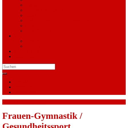
Fußball
FF- / M.T.V.-Jugend
Futsal
Dart für Jeden – MTV Hoopte Darts
CrossFit
Yoga für Jeden
Verein
Vorstand
Satzung
Mitglied werden
Kindergarten
Search
for:
Kontakt
Impressum
Datenschutz
Zurück zu
Sportangebot
Frauen-Gymnastik /
Gesundheitssport