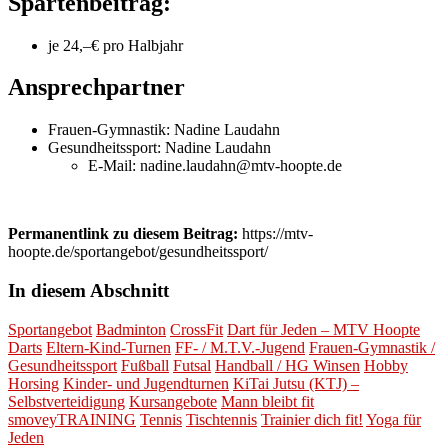
Spartenbeitrag:
je 24,–€ pro Halbjahr
Ansprechpartner
Frauen-Gymnastik: Nadine Laudahn
Gesundheitssport: Nadine Laudahn
E-Mail: nadine.laudahn@mtv-hoopte.de
Permanentlink zu diesem Beitrag:
https://mtv-
hoopte.de/sportangebot/gesundheitssport/
In diesem Abschnitt
Sportangebot
Badminton
CrossFit
Dart für Jeden – MTV Hoopte
Darts
Eltern-Kind-Turnen
FF- / M.T.V.-Jugend
Frauen-Gymnastik /
Gesundheitssport
Fußball
Futsal
Handball / HG Winsen
Hobby
Horsing
Kinder- und Jugendturnen
KiTai Jutsu (KTJ) –
Selbstverteidigung
Kursangebote
Mann bleibt fit
smoveyTRAINING
Tennis
Tischtennis
Trainier dich fit!
Yoga für
Jeden