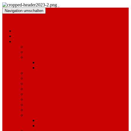
Navigation umschalten
M.T.V. Hoopte von 1903 e.V.
Aktuelles
Termine
Sportangebot
Hobby Horsing
“Mann bleibt fit”
Kursangebote
Faszien-Training
MAMA und BABY – Stunde
Eltern-Kind-Turnen
Kinderturnen 4-6 Jahre
Kinder- und Jugendturnen
Frauen-Gymnastik / Gesundheitssport
Trainier dich fit!
smoveyTRAINING
KI TAI JUTSU – Selbstverteidigung
Badminton
Tischtennis
Erfolge seit 2002
TT Vereinsmeister seit 2005
Tennis