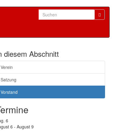
Search
for:
n diesem Abschnitt
Verein
Satzung
Vorstand
Termine
ug.
6
gust 6
-
August 9