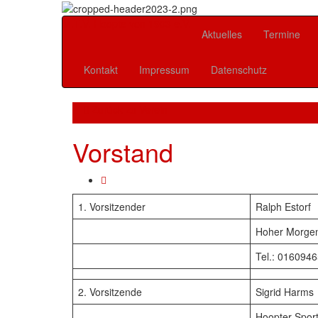
M.T.V. Hoopte von 1903 e.V.
Aktuelles
Termine
Kontakt
Impressum
Datenschutz
Zurück zu
Verein
Vorstand
1. Vorsitzender
Ralph Estorf
Hoher Morgen
Tel.: 016094
2. Vorsitzende
Sigrid Harms
Hoopter Sport