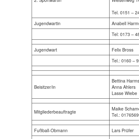
2. Sportwartin
Wiesenweg 14
Tel. 0151 – 
Jugendwartin
Anabell Harm
Tel: 0173 – 
Jugendwart
Felix Bross
Tel.: 0160 –
Bettina Harm
Beisitzer/in
Anna Ahlers
Lasse Wiebe
Maike Schamo
Mitgliederbeauftragte
Tel.: 017656
Fußball-Obmann
Lars Prüfer