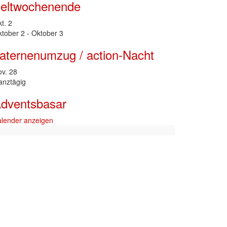
eltwochenende
kt.
2
tober 2
-
Oktober 3
aternenumzug / action-Nacht
ov.
28
anztägig
dventsbasar
lender anzeigen