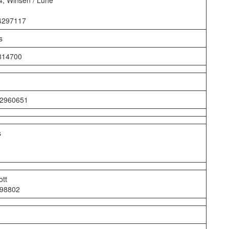
, Winsen / Luhe
24297117
s
4814700
 92960651
s
tt
998802