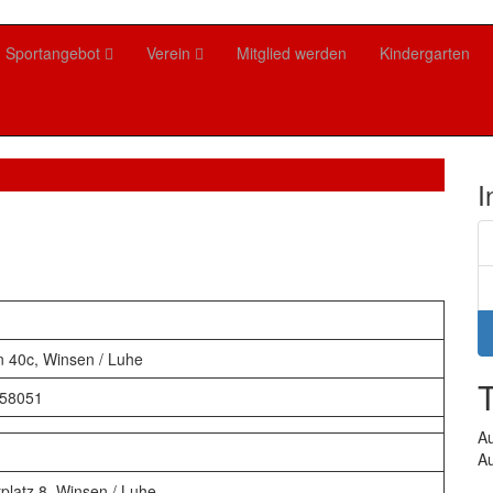
Sportangebot
Verein
Mitglied werden
Kindergarten
I
 40c, Winsen / Luhe
658051
A
Au
platz 8, Winsen / Luhe