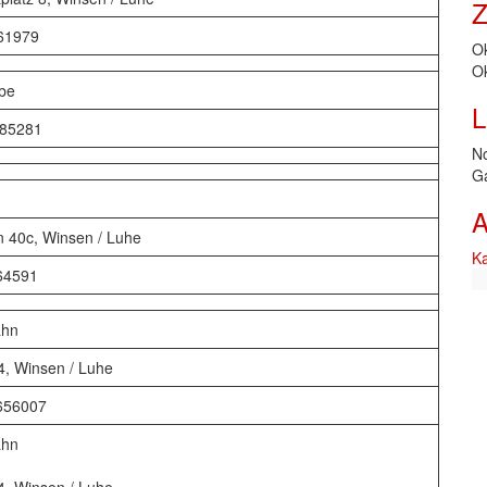
Z
-61979
O
Ok
ebe
L
885281
N
G
A
 40c, Winsen / Luhe
Ka
 64591
ahn
, Winsen / Luhe
4656007
ahn