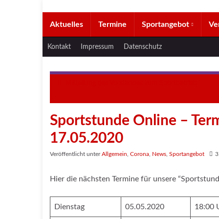
Aktuelles
Termine
Sportangebot
Ve
Kontakt
Impressum
Datenschutz
Mitteilung des Vorstandes zum Sportbetrieb
Sportstunde Online – Term
17.05.2020
Veröffentlicht unter
Allgemein
,
Corona
,
News
,
Sportangebot
3
Hier die nächsten Termine für unsere “Sportstund
Dienstag
05.05.2020
18:00 