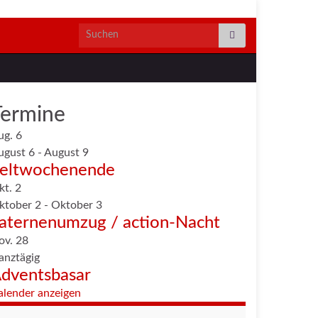
Search for:
Termine
ug.
6
ugust 6
-
August 9
eltwochenende
kt.
2
ktober 2
-
Oktober 3
aternenumzug / action-Nacht
ov.
28
anztägig
dventsbasar
alender anzeigen