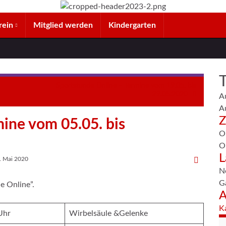
rein
Mitglied werden
Kindergarten
Sportstunde Online – Termine vom 19.05. bis
29.05.2020
A
A
Z
ine vom 05.05. bis
O
O
L
. Mai 2020
N
G
e Online”.
A
K
Uhr
Wirbelsäule &Gelenke