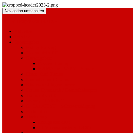
Navigation umschalten
M.T.V. Hoopte von 1903 e.V.
Aktuelles
Termine
Sportangebot
Hobby Horsing
“Mann bleibt fit”
Kursangebote
Faszien-Training
MAMA und BABY – Stunde
Eltern-Kind-Turnen
Kinderturnen 4-6 Jahre
Kinder- und Jugendturnen
Frauen-Gymnastik / Gesundheitssport
Trainier dich fit!
smoveyTRAINING
KI TAI JUTSU – Selbstverteidigung
Badminton
Tischtennis
Erfolge seit 2002
TT Vereinsmeister seit 2005
Tennis