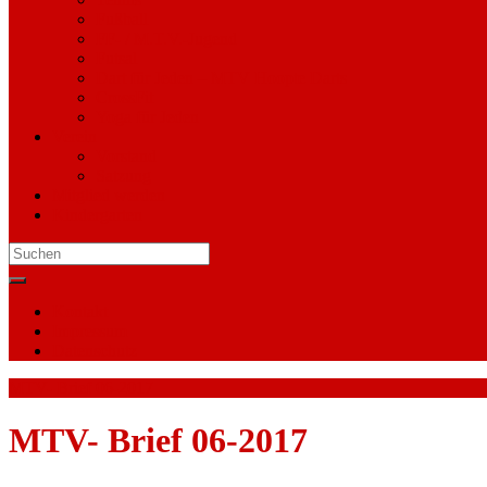
Fußball
FF- / M.T.V.-Jugend
Futsal
Dart für Jeden – MTV Hoopte Darts
CrossFit
Yoga für Jeden
Verein
Vorstand
Satzung
Mitglied werden
Kindergarten
Search
for:
Kontakt
Impressum
Datenschutz
MTV- Brief 06-2017
MTV- Brief 06-2017