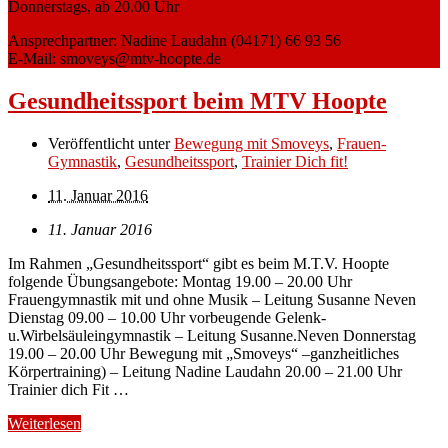
Donnerstags, ab 20.00 Uhr
Ansprechpartner: Nadine Laudahn (04171) 66 93 56
E-Mail: smoveys@mtv-hoopte.de
Gesundheitssport beim MTV Hoopte
Veröffentlicht unter
Bewegung mit Smoveys
,
Frauen-
Gymnastik
,
Gesundheitssport
,
Trainier Dich fit!
11. Januar 2016
11. Januar 2016
Im Rahmen „Gesundheitssport“ gibt es beim M.T.V. Hoopte
folgende Übungsangebote: Montag 19.00 – 20.00 Uhr
Frauengymnastik mit und ohne Musik – Leitung Susanne Neven
Dienstag 09.00 – 10.00 Uhr vorbeugende Gelenk-
u.Wirbelsäuleingymnastik – Leitung Susanne.Neven Donnerstag
19.00 – 20.00 Uhr Bewegung mit „Smoveys“ –ganzheitliches
Körpertraining) – Leitung Nadine Laudahn 20.00 – 21.00 Uhr
Trainier dich Fit …
Weiterlesen