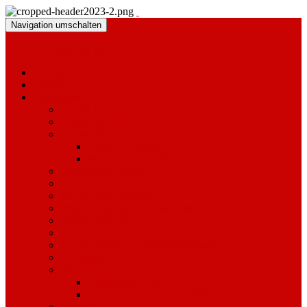
Navigation umschalten
M.T.V. Hoopte von 1903 e.V.
Aktuelles
Termine
Sportangebot
Hobby Horsing
“Mann bleibt fit”
Kursangebote
Faszien-Training
MAMA und BABY – Stunde
Eltern-Kind-Turnen
Kinderturnen 4-6 Jahre
Kinder- und Jugendturnen
Frauen-Gymnastik / Gesundheitssport
Trainier dich fit!
smoveyTRAINING
KI TAI JUTSU – Selbstverteidigung
Badminton
Tischtennis
Erfolge seit 2002
TT Vereinsmeister seit 2005
Tennis