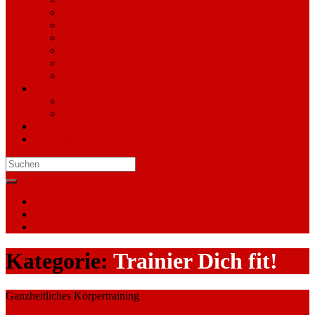
Fußball
FF- / M.T.V.-Jugend
Futsal
Dart für Jeden – MTV Hoopte Darts
CrossFit
Yoga für Jeden
Verein
Vorstand
Satzung
Mitglied werden
Kindergarten
Search
for:
Kontakt
Impressum
Datenschutz
Kategorie:
Trainier Dich fit!
Ganzheitliches Körpertraining