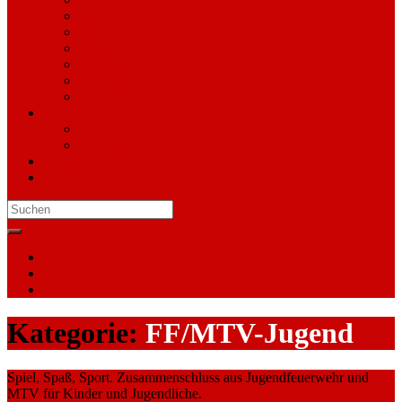
Fußball
FF- / M.T.V.-Jugend
Futsal
Dart für Jeden – MTV Hoopte Darts
CrossFit
Yoga für Jeden
Verein
Vorstand
Satzung
Mitglied werden
Kindergarten
Search
for:
Kontakt
Impressum
Datenschutz
Kategorie:
FF/MTV-Jugend
Spiel, Spaß, Sport. Zusammenschluss aus Jugendfeuerwehr und
MTV für Kinder und Jugendliche.