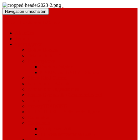
Navigation umschalten
M.T.V. Hoopte von 1903 e.V.
Aktuelles
Termine
Sportangebot
Hobby Horsing
“Mann bleibt fit”
Kursangebote
Faszien-Training
MAMA und BABY – Stunde
Eltern-Kind-Turnen
Kinderturnen 4-6 Jahre
Kinder- und Jugendturnen
Frauen-Gymnastik / Gesundheitssport
Trainier dich fit!
smoveyTRAINING
KI TAI JUTSU – Selbstverteidigung
Badminton
Tischtennis
Erfolge seit 2002
TT Vereinsmeister seit 2005
Tennis