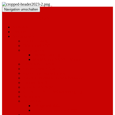
Navigation umschalten
M.T.V. Hoopte von 1903 e.V.
Aktuelles
Termine
Sportangebot
Hobby Horsing
“Mann bleibt fit”
Kursangebote
Faszien-Training
MAMA und BABY – Stunde
Eltern-Kind-Turnen
Kinderturnen 4-6 Jahre
Kinder- und Jugendturnen
Frauen-Gymnastik / Gesundheitssport
Trainier dich fit!
smoveyTRAINING
KI TAI JUTSU – Selbstverteidigung
Badminton
Tischtennis
Erfolge seit 2002
TT Vereinsmeister seit 2005
Tennis