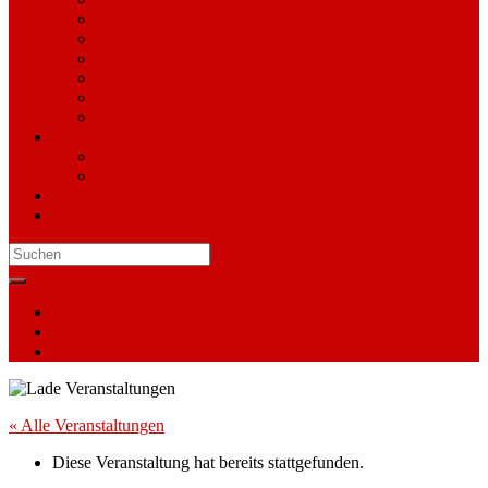
Fußball
FF- / M.T.V.-Jugend
Futsal
Dart für Jeden – MTV Hoopte Darts
CrossFit
Yoga für Jeden
Verein
Vorstand
Satzung
Mitglied werden
Kindergarten
Search
for:
Kontakt
Impressum
Datenschutz
« Alle Veranstaltungen
Diese Veranstaltung hat bereits stattgefunden.