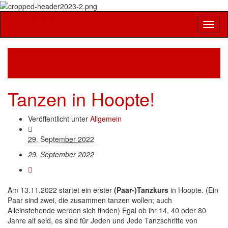
M.T.V. Hoopte von 1903 e.V.
Navig
umsch
MTV-Brief 06/22 – im September 2022 –
– CrossFit – CrossFit – CrossFit – ￼
Tanzen in Hoopte!
Veröffentlicht unter
Allgemein
29. September 2022
29. September 2022
Am 13.11.2022 startet ein erster
(Paar-)Tanzkurs
in Hoopte. (Ein
Paar sind zwei, die zusammen tanzen wollen; auch
Alleinstehende werden sich finden) Egal ob ihr 14, 40 oder 80
Jahre alt seid, es sind für Jeden und Jede Tanzschritte von