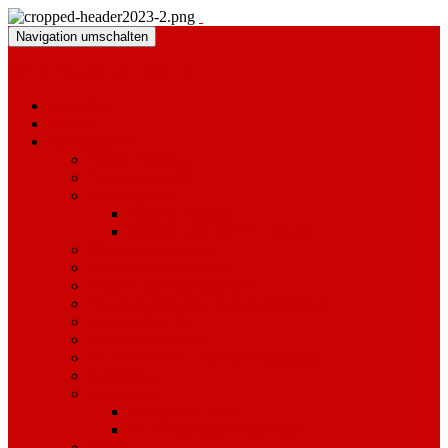
Navigation umschalten
M.T.V. Hoopte von 1903 e.V.
Aktuelles
Termine
Sportangebot
Hobby Horsing
“Mann bleibt fit”
Kursangebote
Faszien-Training
MAMA und BABY – Stunde
Eltern-Kind-Turnen
Kinderturnen 4-6 Jahre
Kinder- und Jugendturnen
Frauen-Gymnastik / Gesundheitssport
Trainier dich fit!
smoveyTRAINING
KI TAI JUTSU – Selbstverteidigung
Badminton
Tischtennis
Erfolge seit 2002
TT Vereinsmeister seit 2005
Tennis