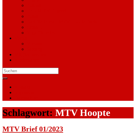
Fußball
FF- / M.T.V.-Jugend
Futsal
Dart für Jeden – MTV Hoopte Darts
CrossFit
Yoga für Jeden
Verein
Vorstand
Satzung
Mitglied werden
Kindergarten
Search
for:
Kontakt
Impressum
Datenschutz
Schlagwort:
MTV Hoopte
MTV Brief 01/2023