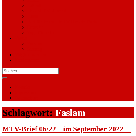
Fußball
FF- / M.T.V.-Jugend
Futsal
Dart für Jeden – MTV Hoopte Darts
CrossFit
Yoga für Jeden
Verein
Vorstand
Satzung
Mitglied werden
Kindergarten
Search
for:
Kontakt
Impressum
Datenschutz
Schlagwort:
Faslam
MTV-Brief 06/22 – im September 2022 –