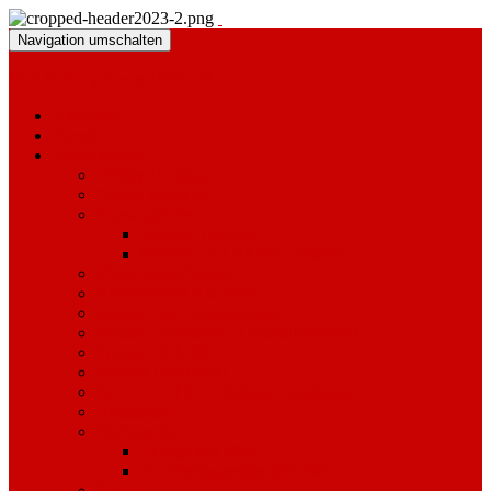
Navigation umschalten
M.T.V. Hoopte von 1903 e.V.
Aktuelles
Termine
Sportangebot
Hobby Horsing
“Mann bleibt fit”
Kursangebote
Faszien-Training
MAMA und BABY – Stunde
Eltern-Kind-Turnen
Kinderturnen 4-6 Jahre
Kinder- und Jugendturnen
Frauen-Gymnastik / Gesundheitssport
Trainier dich fit!
smoveyTRAINING
KI TAI JUTSU – Selbstverteidigung
Badminton
Tischtennis
Erfolge seit 2002
TT Vereinsmeister seit 2005
Tennis