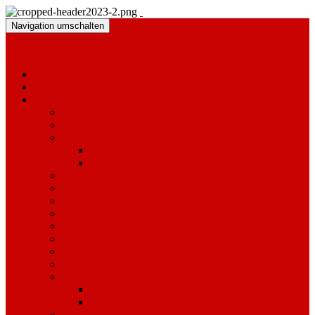
Navigation umschalten
M.T.V. Hoopte von 1903 e.V.
Aktuelles
Termine
Sportangebot
Hobby Horsing
“Mann bleibt fit”
Kursangebote
Faszien-Training
MAMA und BABY – Stunde
Eltern-Kind-Turnen
Kinderturnen 4-6 Jahre
Kinder- und Jugendturnen
Frauen-Gymnastik / Gesundheitssport
Trainier dich fit!
smoveyTRAINING
KI TAI JUTSU – Selbstverteidigung
Badminton
Tischtennis
Erfolge seit 2002
TT Vereinsmeister seit 2005
Tennis