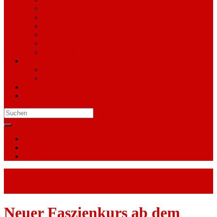
Fußball
FF- / M.T.V.-Jugend
Futsal
Dart für Jeden – MTV Hoopte Darts
CrossFit
Yoga für Jeden
Verein
Vorstand
Satzung
Mitglied werden
Kindergarten
Search
for:
Kontakt
Impressum
Datenschutz
Laternelaufen/action-Nacht
Kurs “Mann bleibt fit” ab dem 22.10.2019
Neuer Faszienkurs ab dem