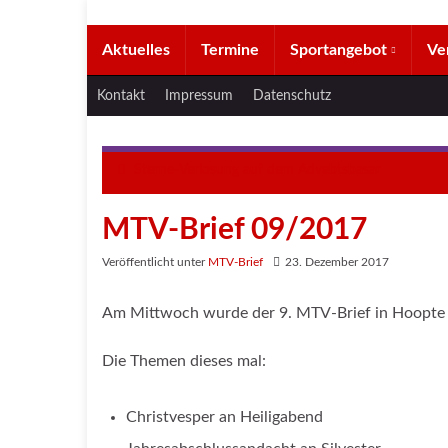
Aktuelles
Termine
Sportangebot
Ve
Kontakt
Impressum
Datenschutz
Sterne-Verlosung auf dem Advebtsbasar
MTV-Brief 09/2017
Veröffentlicht unter
MTV-Brief
23. Dezember 2017
Am Mittwoch wurde der 9. MTV-Brief in Hoopte v
Die Themen dieses mal:
Christvesper an Heiligabend