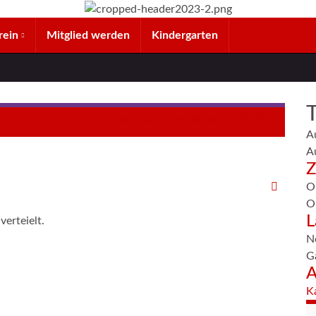
rein
Mitglied werden
Kindergarten
Neuer Faszienkurs ab dem 8.1.2018
A
A
Z
O
O
L
erteielt.
N
G
A
K