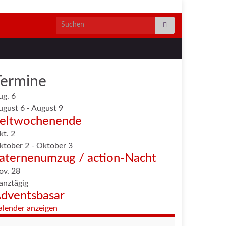
Search for:
Termine
ug.
6
ugust 6
-
August 9
eltwochenende
kt.
2
ktober 2
-
Oktober 3
aternenumzug / action-Nacht
ov.
28
anztägig
dventsbasar
alender anzeigen