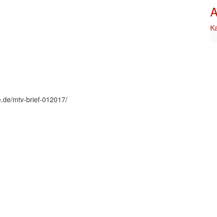
A
Ka
e.de/mtv-brief-012017/