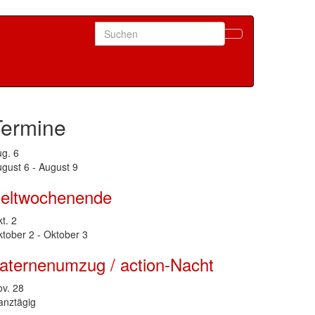
Search
for:
Termine
ug.
6
gust 6
-
August 9
eltwochenende
kt.
2
tober 2
-
Oktober 3
aternenumzug / action-Nacht
ov.
28
anztägig