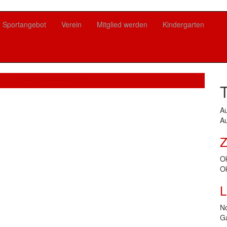
Sportangebot
Verein
Mitglied werden
Kindergarten
MTV-Brief 02/2017
A
Au
Z
O
Ok
L
N
G