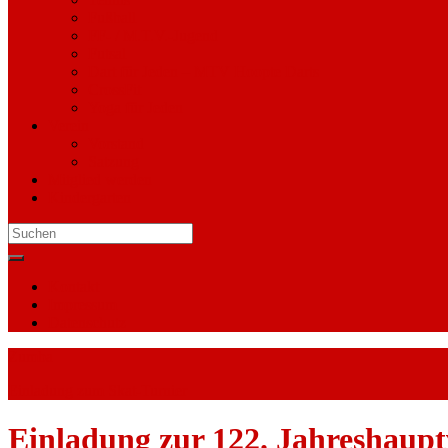
Fußball
FF- / M.T.V.-Jugend
Futsal
Dart für Jeden – MTV Hoopte Darts
CrossFit
Yoga für Jeden
Verein
Vorstand
Satzung
Mitglied werden
Kindergarten
Search
for:
Kontakt
Impressum
Datenschutz
Zumba
Einladung zum Skat-Turnier
Einladung zur 122. Jahreshaup