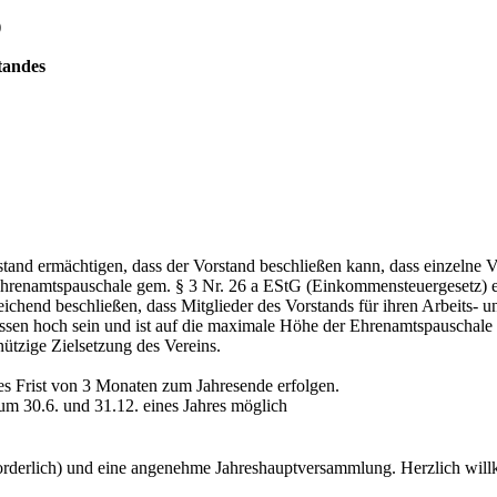
)
tandes
nd ermächtigen, dass der Vorstand beschließen kann, dass einzelne Vor
renamtspauschale gem. § 3 Nr. 26 a EStG (Einkommensteuergesetz) e
hend beschließen, dass Mitglieder des Vorstands für ihren Arbeits- 
sen hoch sein und ist auf die maximale Höhe der Ehrenamtspauschal
ützige Zielsetzung des Vereins.
nes Frist von 3 Monaten zum Jahresende erfolgen.
 zum 30.6. und 31.12. eines Jahres möglich
forderlich) und eine angenehme Jahreshauptversammlung. Herzlich wi