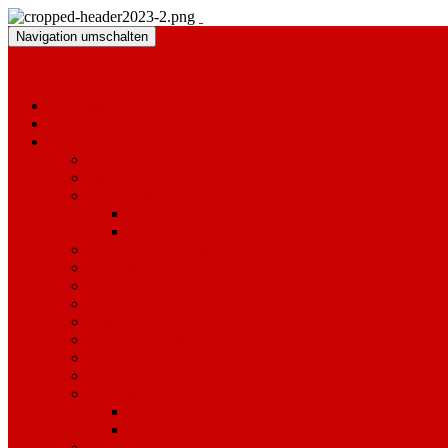
Navigation umschalten
M.T.V. Hoopte von 1903 e.V.
Aktuelles
Termine
Sportangebot
Hobby Horsing
“Mann bleibt fit”
Kursangebote
Faszien-Training
MAMA und BABY – Stunde
Eltern-Kind-Turnen
Kinderturnen 4-6 Jahre
Kinder- und Jugendturnen
Frauen-Gymnastik / Gesundheitssport
Trainier dich fit!
smoveyTRAINING
KI TAI JUTSU – Selbstverteidigung
Badminton
Tischtennis
Erfolge seit 2002
TT Vereinsmeister seit 2005
Tennis