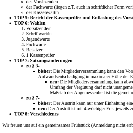
des Vorsitzenden
der Fachwarte (liegen z.T. auch in schriftlicher Form vor
der Kassenwartin
TOP 5: Bericht der Kassenprüfer und Entlastung des Vors
TOP 6: Wahlen
Vorsitzende/r
Schriftwart/in
Jugendwarte
Fachwarte
Beisitzer
1 Kassenprüfer
TOP 7: Satzungsänderungen
zu § 3-
bisher:
Die Mitgliederversammlung kann den Vorsta
Aufwandsentschädigung in maximaler Höhe der Eh
neu:
Die Mitgliederversammlung kann abweic
Umfang der Vergütung darf nicht unangemes
Maßstab der Angemessenheit ist die gemeinn
zu § 7-
bisher:
Der Austritt kann nur unter Einhaltung ei
neu:
Der Austritt ist mit 4-wöchiger Frist jeweils
TOP 8: Verschiedenes
Wir freuen uns auf ein gemeinsames Frühstück (Anmeldung nicht er