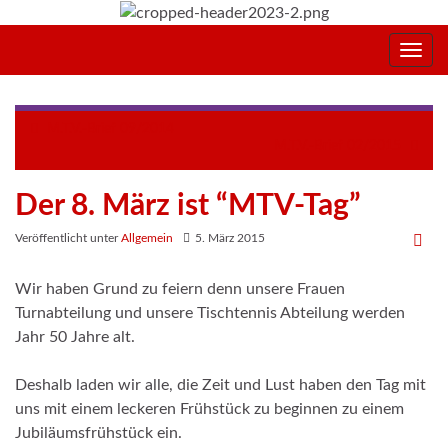
Navig
umsc
M.T.V.-Brief 09/2014
M.T.V.-Brief 02/2015
Der 8. März ist “MTV-Tag”
Veröffentlicht unter
Allgemein
5. März 2015
Wir haben Grund zu feiern denn unsere Frauen
Turnabteilung und unsere Tischtennis Abteilung werden
Jahr 50 Jahre alt.
Deshalb laden wir alle, die Zeit und Lust haben den Tag mit
uns mit einem leckeren Frühstück zu beginnen zu einem
Jubiläumsfrühstück ein.